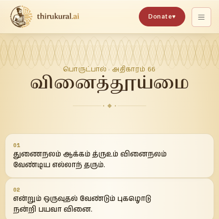
Donate
♥
பொருட்பால்
அதிகாரம்
66
·
வினைத்தூய்மை
01
துணைநலம் ஆக்கம் த்ருஉம் வினைநலம்
வேண்டிய எல்லாந் தரும்.
02
என்றும் ஒருவுதல் வேண்டும் புகழொடு
நன்றி பயவா வினை.