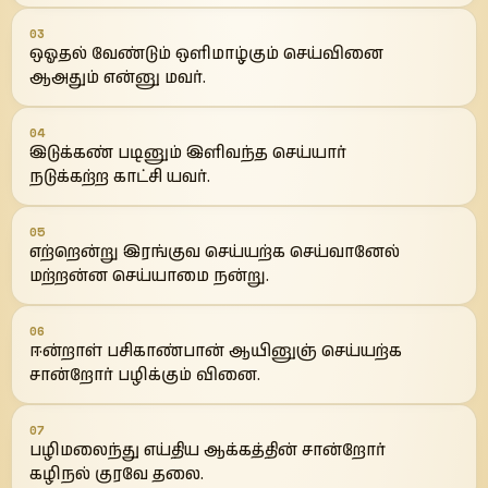
03
ஒஓதல் வேண்டும் ஒளிமாழ்கும் செய்வினை
ஆஅதும் என்னு மவர்.
04
இடுக்கண் படினும் இளிவந்த செய்யார்
நடுக்கற்ற காட்சி யவர்.
05
எற்றென்று இரங்குவ செய்யற்க செய்வானேல்
மற்றன்ன செய்யாமை நன்று.
06
ஈன்றாள் பசிகாண்பான் ஆயினுஞ் செய்யற்க
சான்றோர் பழிக்கும் வினை.
07
பழிமலைந்து எய்திய ஆக்கத்தின் சான்றோர்
கழிநல் குரவே தலை.