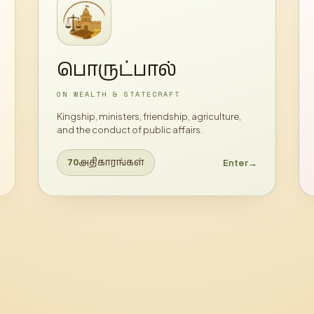
பொருட்பால்
ON WEALTH & STATECRAFT
Kingship, ministers, friendship, agriculture,
and the conduct of public affairs.
அதிகாரங்கள்
Enter
→
70