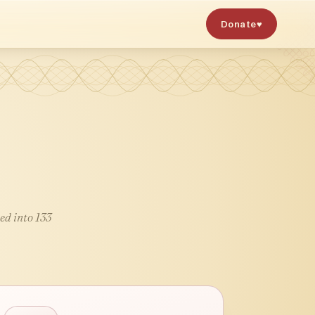
Donate
♥
ed into 133