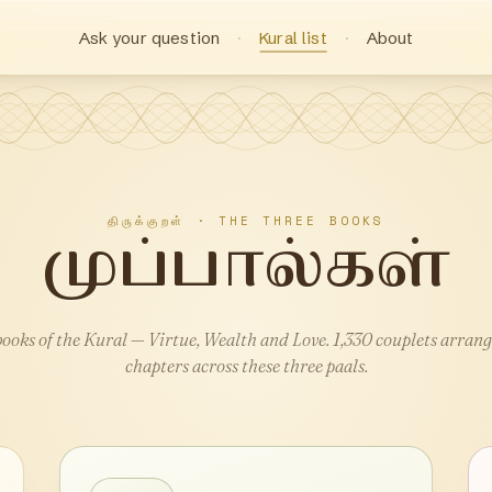
Ask your question
Kural list
About
திருக்குறள் · THE THREE BOOKS
முப்பால்கள்
books of the Kural — Virtue, Wealth and Love. 1,330 couplets arrang
chapters across these three paals.