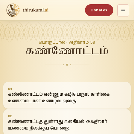
Donate
♥
பொருட்பால்
அதிகாரம்
58
·
கண்ணோட்டம்
01
கண்ணோட்டம் என்னும் கழிபெருங் காரிகை
உண்மையான் உண்டிவ் வுலகு.
02
கண்ணோட்டத் துள்ளது உலகியல் அஃதிலார்
உண்மை நிலக்குப் பொறை.