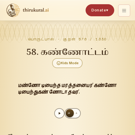
Donate
♥
பொருட்பால்
· குறள்
576
/
1330
58
.
கண்ணோட்டம்
Kids Mode
மண்ணோ டியைந்த மரத்தனையர் கண்ணோ
டியைந்துகண் ணோடா தவர்.
அ
A