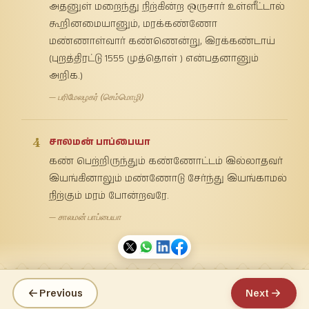
அதனுள் மறைந்து நிற்கின்ற ஒருசார் உள்ளீட்டால்
கூறினமையானும், மரக்கண்ணோ
மண்ணாள்வார் கண்ணென்று, இரக்கண்டாய்
(புறத்திரட்டு 1555 முத்தொள் ) என்பதனானும்
அறிக.)
— பரிமேலழகர் (செம்மொழி)
4
சாலமன் பாப்பையா
கண் பெற்றிருந்தும் கண்ணோட்டம் இல்லாதவர்
இயங்கினாலும் மண்ணோடு சேர்ந்து இயங்காமல்
நிற்கும் மரம் போன்றவரே.
— சாலமன் பாப்பையா
Previous
Next