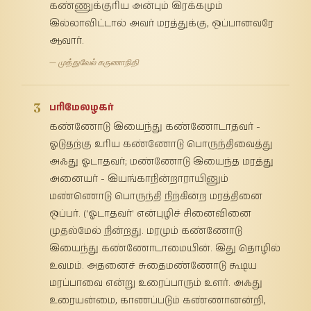
கண்ணுக்குரிய அன்பும் இரக்கமும்
இல்லாவிட்டால் அவர் மரத்துக்கு, ஒப்பானவரே
ஆவார்.
— முத்துவேல் கருணாநிதி
3
பரிமேலழகர்
கண்ணோடு இயைந்து கண்ணோடாதவர் -
ஓடுதற்கு உரிய கண்ணோடு பொருந்திவைத்து
அஃது ஓடாதவர்; மண்ணோடு இயைந்த மரத்து
அனையர் - இயங்காநின்றாராயினும்
மண்ணொடு பொருந்தி நிற்கின்ற மரத்தினை
ஒப்பர். ('ஓடாதவர்' என்புழிச் சினைவினை
முதல்மேல் நின்றது. மரமும் கண்ணோடு
இயைந்து கண்ணோடாமையின். இது தொழில்
உவமம். அதனைச் சுதைமண்ணோடு கூடிய
மரப்பாவை என்று உரைப்பாரும் உளர். அஃது
உரையன்மை, காணப்படும் கண்ணானன்றி,