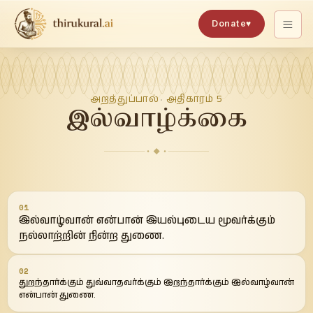
Donate
♥
அறத்துப்பால்
அதிகாரம்
5
·
இல்வாழ்க்கை
01
இல்வாழ்வான் என்பான் இயல்புடைய மூவர்க்கும்
நல்லாற்றின் நின்ற துணை.
02
துறந்தார்க்கும் துவ்வாதவர்க்கும் இறந்தார்க்கும் இல்வாழ்வான்
என்பான் துணை.