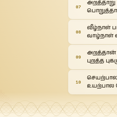
அறத்தாற
07
பொறுத்தா
வீழ்நாள்
08
வாழ்நாள் 
அறத்தான்
09
புறத்த புக
செயற்பால
10
உயற்பால த