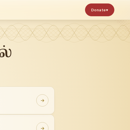
Donate
♥
ல்