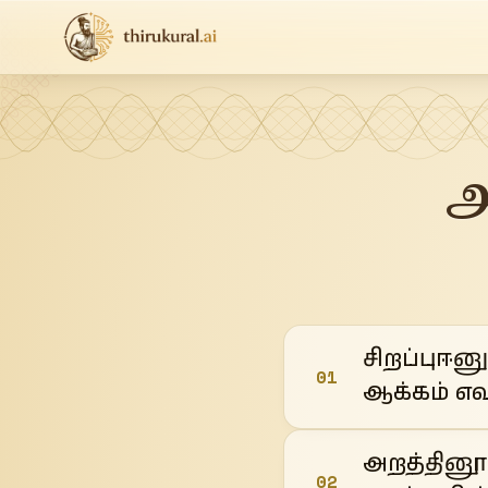
அ
சிறப்புஈன
01
ஆக்கம் எவ
அறத்தின
02