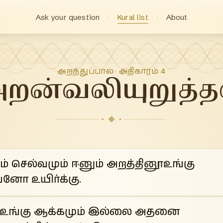
Ask your question
Kural list
About
அறத்துப்பால்
அதிகாரம்
4
·
றன்வலியுறுத்த
ும் செல்வமும் ஈனும் அறத்தினூஉங்கு
னோ உயிர்க்கு.
ூஉங்கு ஆக்கமும் இல்லை அதனை