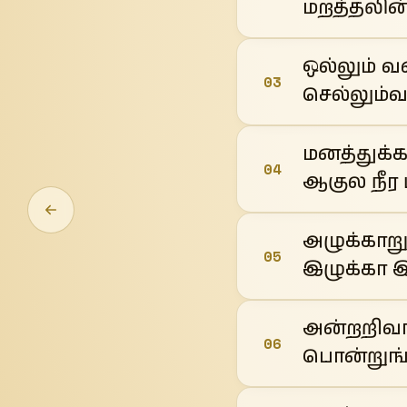
மறத்தலின
ஒல்லும்
03
செல்லும்வ
மனத்துக்
04
ஆகுல நீர 
அழுக்காற
05
இழுக்கா 
அன்றறிவா
06
பொன்றுங்