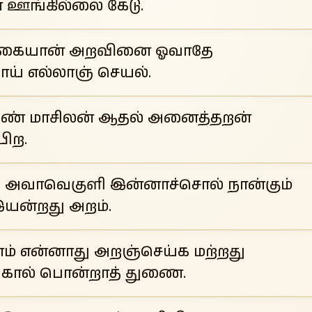
் ஊங்கில்லை கேடு.
 வகையான் அறவினை ஓவாதே
ாய் எல்லாஞ் செயல்.
கண் மாசிலன் ஆதல் அனைத்தறன்
பிற.
ு அவாவெகுளி இன்னாச்சொல் நான்கும்
இயன்றது அறம்.
ம் என்னாது அறஞ்செய்க மற்றது
கால் பொன்றாத் துணை.