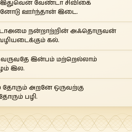
ு இதுவென வேண்டா சிவிகை
னோடு ஊர்ந்தான் இடை.
 படாஅமை நன்றாற்றின் அஃதொருவன்
வழியடைக்கும் கல்.
 வருவதே இன்பம் மற்றெல்லாம்
ழும் இல.
 தோரும் அறனே ஒருவற்கு
ோரும் பழி.