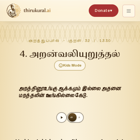
Donate
♥
அறத்துப்பால்
· குறள்
32
/
1330
4
.
அறன்வலியுறுத்தல்
Kids Mode
அறத்தினூஉங்கு ஆக்கமும் இல்லை அதனை
மறத்தலின் ஊங்கில்லை கேடு.
அ
A