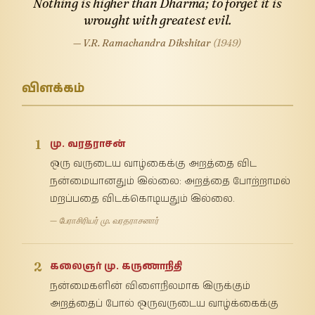
Nothing is higher than Dharma; to forget it is
wrought with greatest evil.
— V.R. Ramachandra Dikshitar
(1949)
விளக்கம்
1
மு. வரதராசன்
ஒரு வருடைய வாழ்கைக்கு அறத்தை விட
நன்மையானதும் இல்லை: அறத்தை போற்றாமல்
மறப்பதை விடக்கொடியதும் இல்லை.
— பேராசிரியர் மு. வரதராசனார்
2
கலைஞர் மு. கருணாநிதி
நன்மைகளின் விளைநிலமாக இருக்கும்
அறத்தைப் போல் ஒருவருடைய வாழ்க்கைக்கு