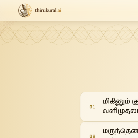
மிகினும் 
01
வளிமுதலா
மருந்தென
02