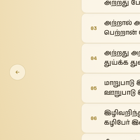
அற்றது ப
அற்றால் 
03
பெற்றான் 
அற்றது அற
04
துய்க்க து
மாறுபாடு
05
ஊறுபாடு இ
இழிவறிந்த
06
கழிபேர் 