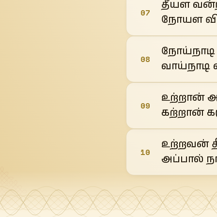
தீயள வன்
07
நோயள வின்
நோய்நாடி
08
வாய்நாடி 
உற்றான் 
09
கற்றான் கர
உற்றவன் த
10
அப்பால் நா