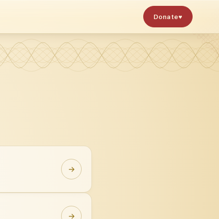
Donate
♥