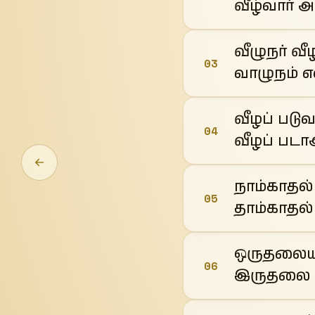
வீழ்வார் அ
வீழுநர் வ
03
வாழுநம் எ
வீழப் படுவ
04
வீழப் படா
நாம்காதல
05
தாம்காதல
ஒருதலையா
06
இருதலை ய