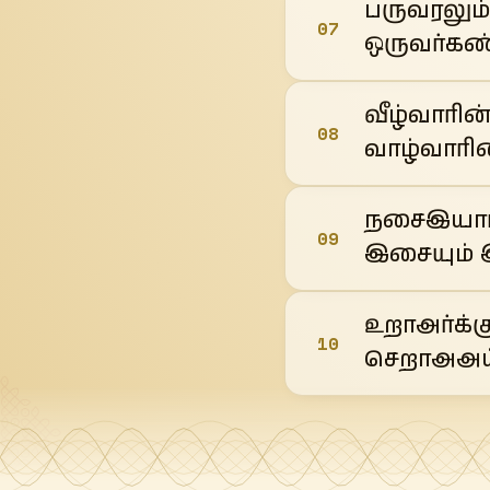
பருவரலும
07
ஒருவர்கண
வீழ்வாரி
08
வாழ்வாரி
நசைஇயார் 
09
இசையும் 
உறாஅர்க்
10
செறாஅஅய்