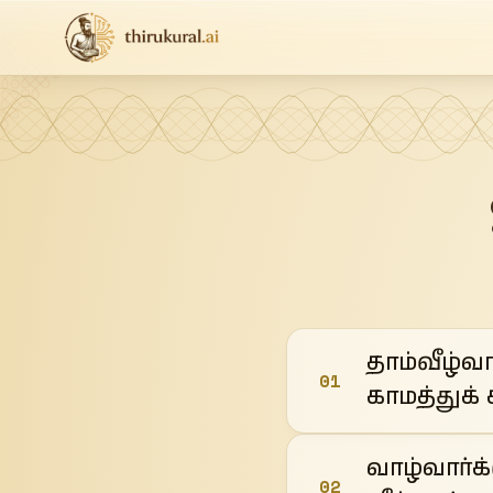
தாம்வீழ்வா
01
காமத்துக் 
வாழ்வார்க்
02