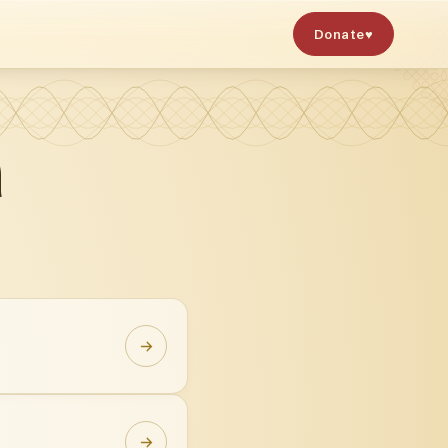
Donate
♥
ி