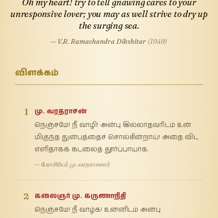
Oh my heart! try to tell gnawing cares to your
unresponsive lover; you may as well strive to dry up
the surging sea.
— V.R. Ramachandra Dikshitar
(1949)
விளக்கம்
1
மு. வரதராசன்
நெஞ்சமே! நீ வாழி! அன்பு இல்லாதவரிடம் உன்
மிகுந்த துன்பத்தைச் சொல்கின்றாய்! அதை விட
எளிதாகக் கடலைத் தூர்ப்பாயாக.
— பேராசிரியர் மு. வரதராசனார்
2
கலைஞர் மு. கருணாநிதி
நெஞ்சமே! நீ வாழ்க! உன்னிடம் அன்பு