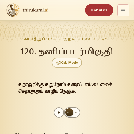
Donate
♥
காமத்துப்பால்
· குறள்
1200
/
1330
120
.
தனிப்படர்மிகுதி
Kids Mode
உறாஅர்க்கு உறுநோய் உரைப்பாய் கடலைச்
செறாஅஅய் வாழிய நெஞ்சு.
அ
A