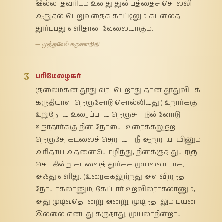
இல்லாதவரிடம் உனது துன்பத்தைச் சொல்லி
ஆறுதல் பெறுவதைக் காட்டிலும் கடலைத்
தூர்ப்பது எளிதான வேலையாகும்.
— முத்துவேல் கருணாநிதி
3
பரிமேலழகர்
(தலைமகன் தூது வரப்பெறாது தான் தூதுவிடக்
கருதியாள் நெஞ்சோடு சொல்லியது.) உறார்க்கு
உறுநோய் உரைப்பாய் நெஞ்சு - நின்னோடு
உறாதார்க்கு நின் நோயை உரைக்கலுற்ற
நெஞ்சே; கடலைச் செறாய் - நீ ஆற்றாயாயினும்
அரிதாய அதனையொழிந்து, நினக்குத் துயரஞ்
செய்கின்ற கடலைத் தூர்க்க முயல்வாயாக,
அஃது எளிது. (உரைக்கலுற்றது அளவிறந்த
நோயாகலானும், கேட்பார் உறவிலராகலானும்,
அது முடிவதொன்று அன்று; முடிந்தாலும் பயன்
இல்லை என்பது கருதாது, முயலாநின்றாய்