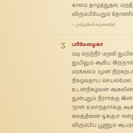
காலம் தாழ்த்துதல், மறத
விரும்பியேறும் தோணி
— முத்துவேல் கருணாநிதி
3
பரிமேலழகர்
மடி நெடுநீர் மறவி துயில
துயிலும் ஆகிய இந்நான்
மரக்கலம். (முன் நிற்க
நிகழ்வதாய செயல்மேல் 
உடன்நிகழ்வன ஆகலின் 
துன்புறும் நீரார்க்கு இ
'நாள் உலர்ந்தார்க்கு ஆ
கலத்தினை ஒக்கும்' என்
விரும்பிப் பூணும் ஆபர