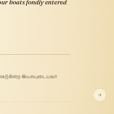
our boats fondly entered
ம் கெடுகின்ற இயல்புடையவர்