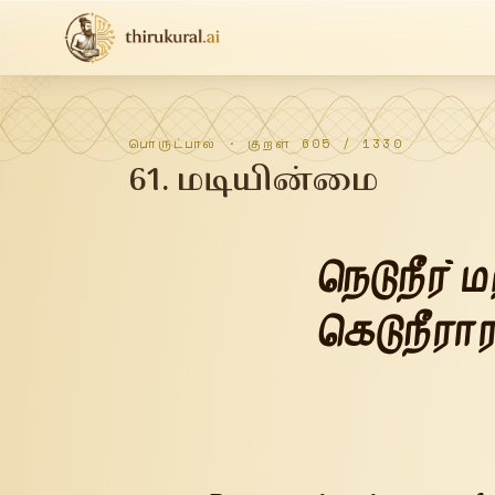
பொருட்பால்
· குறள்
605
/
1330
61
.
மடியின்மை
நெடுநீர் 
கெடுநீரார