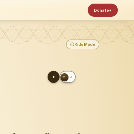
Donate
♥
Kids Mode
அ
A