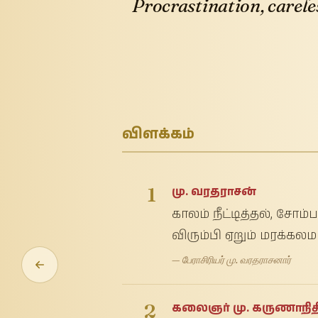
Procrastination, carele
விளக்கம்
1
மு. வரதராசன்
காலம் நீட்டித்தல், சோம
விரும்பி ஏறும் மரக்கலமா
— பேராசிரியர் மு. வரதராசனார்
2
கலைஞர் மு. கருணாநித