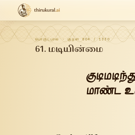
பொருட்பால்
· குறள்
604
/
1330
61
.
மடியின்மை
குடிமடிந்த
மாண்ட உஞ