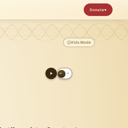
Donate
♥
Kids Mode
அ
A