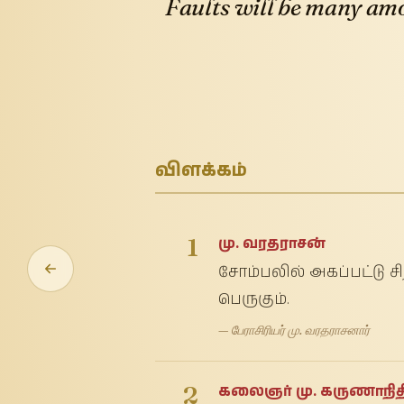
Faults will be many amon
விளக்கம்
1
மு. வரதராசன்
சோம்பலில் அகப்பட்டு ச
பெருகும்.
— பேராசிரியர் மு. வரதராசனார்
2
கலைஞர் மு. கருணாநித