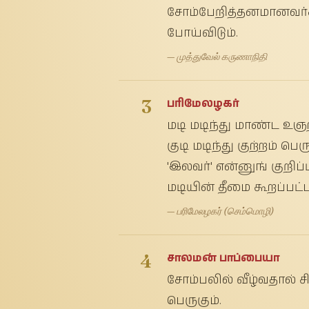
சோம்பேறித்தனமானவர்களி
போய்விடும்.
— முத்துவேல் கருணாநிதி
3
பரிமேலழகர்
மடி மடிந்து மாண்ட உஞற
குடி மடிந்து குற்றம் பெர
'இலவர்' என்னுங் குறிப
மடியின் தீமை கூறப்பட்ட
— பரிமேலழகர் (செம்மொழி)
4
சாலமன் பாப்பையா
சோம்பலில் வீழ்வதால் ச
பெருகும்.