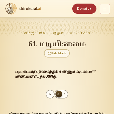
Donate
♥
பொருட்பால்
· குறள்
606
/
1330
61
.
மடியின்மை
Kids Mode
படியுடையார் பற்றமைந்தக் கண்ணும் மடியுடையார்
மாண்பயன் எய்தல் அரிது.
அ
A
Even when the wealth of the rulers of all earth is