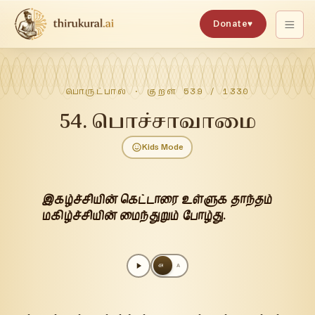
Donate
♥
பொருட்பால்
· குறள்
539
/
1330
54
.
பொச்சாவாமை
Kids Mode
இகழ்ச்சியின் கெட்டாரை உள்ளுக தாந்தம்
மகிழ்ச்சியின் மைந்துறும் போழ்து.
அ
A