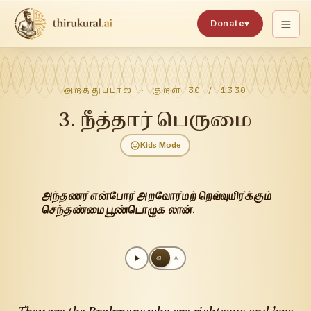
Donate
♥
அறத்துப்பால்
· குறள்
30
/
1330
3
.
நீத்தார் பெருமை
Kids Mode
அந்தணர் என்போர் அறவோர்மற் றெவ்வுயிர்க்கும்
செந்தண்மை பூண்டொழுக லான்.
அ
A