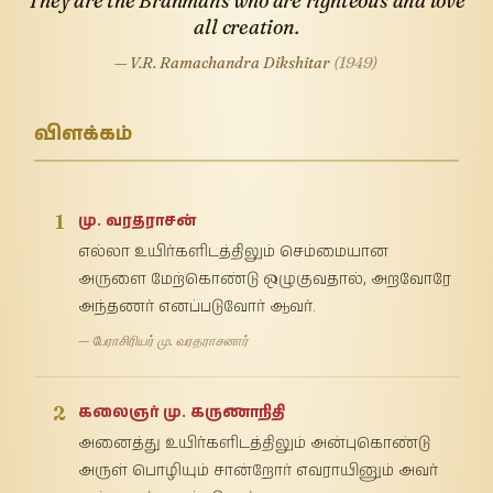
They are the Brahmans who are righteous and love
all creation.
— V.R. Ramachandra Dikshitar
(1949)
விளக்கம்
1
மு. வரதராசன்
எல்லா உயிர்களிடத்திலும் செம்மையான
அருளை மேற்கொண்டு ஒழுகுவதால், அறவோரே
அந்தணர் எனப்படுவோர் ஆவர்.
— பேராசிரியர் மு. வரதராசனார்
2
கலைஞர் மு. கருணாநிதி
அனைத்து உயிர்களிடத்திலும் அன்புகொண்டு
அருள் பொழியும் சான்றோர் எவராயினும் அவர்