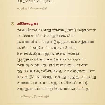
அந்தணர் எனப்படுவார்.
— முத்துவேல் கருணாநிதி
3
பரிமேலழகர்
எவ்வுயிர்க்கும் செந்தண்மை பூண்டு ஒழுகலான்
- எல்லா உயிர்கள் மேலும் செவ்விய
தண்ணளியைப் பூண்டு ஒழுகலான்; அந்தணர்
என்போர் அறவோர் - அந்தணரென்று
சொல்லப்படுவார் துறவறத்தில் நின்றவர்.
(பூணுதல் விரதமாகக் கோடல். 'அந்தணர்'
என்பது அழகிய தட்பத்தினை உடையார் என
ஏதுப்பெயர் ஆகலின், அஃது அவ்வருளுடையார்
மேலன்றிச் செல்லாது என்பது கருத்து. அவ்வாறு
ஆணையுடையாராயினும் உயிர்கண்மாட்டு
அருளுடையர் என்பது இதனால் கூறப்பட்டது.
— பரிமேலழகர் (செம்மொழி)