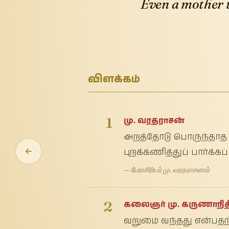
Even a mother t
விளக்கம்
1
மு. வரதராசன்
அறத்தோடு பொருந்தாத 
புறக்கணித்துப் பார்க்கப
— பேராசிரியர் மு. வரதராசனார்
2
கலைஞர் மு. கருணாநித
வறுமை வந்தது என்பதற