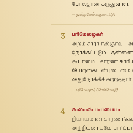
போல்தான் கருதுவாள்.
— முத்துவேல் கருணாநிதி
3
பரிமேலழகர்
அறம் சாரா நல்குரவு 
நோக்கப்படும் - தன்னை
கூடாமை - காரண காரிய
இயற்கையன்புடைமை விள
அதுநோக்கிச் சுற்றத்தார்
— பரிமேலழகர் (செம்மொழி)
4
சாலமன் பாப்பையா
நியாயமான காரணங்கள்
அந்நியனாகவே பார்ப்பா