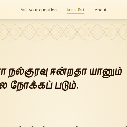
Ask your question
Kural list
About
 நல்குரவு ஈன்றதா யானும்
 நோக்கப் படும்.