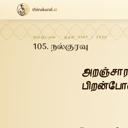
பொருட்பால்
· குறள்
1047
/
1330
105
.
நல்குரவு
அறஞ்சாரா
பிறன்போல