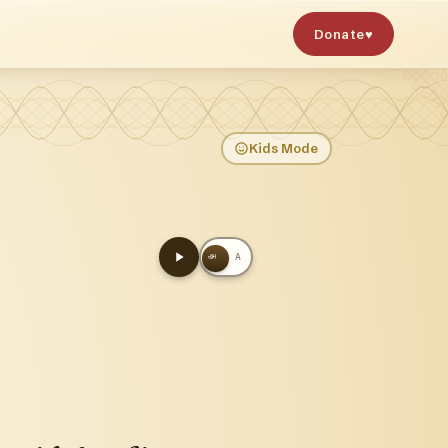
Donate
♥
Kids Mode
அ
A