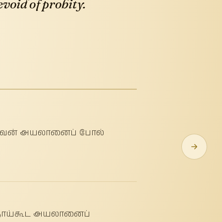
void of probity.
் அவன் அயலானைப் போல்
 தாய்கூட அயலானைப்