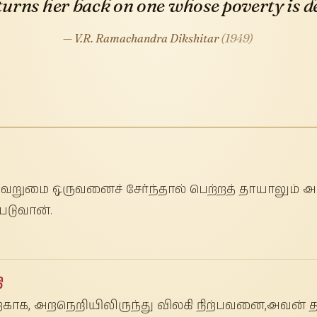
urns her back on one whose poverty is de
— V.R. Ramachandra Dikshitar
(1949)
வறுமை ஒருவனைச் சேர்ந்தால் பெற்றத் தாயாலும
்படுவான்.
ி
்காக, அறநெறியிலிருந்து விலகி நிற்பவனை,அவன்