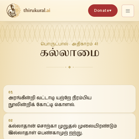
Donate
♥
பொருட்பால்
அதிகாரம்
41
·
கல்லாமை
01
அரங்கின்றி வட்டாடி யற்றே நிரம்பிய
நூலின்றிக் கோட்டி கொளல்.
02
கல்லாதான் சொற்கா முறுதல் முலையிரண்டும்
இல்லாதாள் பெண்காமுற் றற்று.