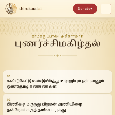
Donate
♥
காமத்துப்பால்
அதிகாரம்
111
·
புணர்ச்சிமகிழ்தல்
01
கண்டுகேட்டு உண்டுயிர்த்து உற்றறியும் ஐம்புலனும்
ஒண்தொடி கண்ணே உள.
02
பிணிக்கு மருந்து பிறமன் அணியிழை
தன்நோய்க்குத் தானே மருந்து.