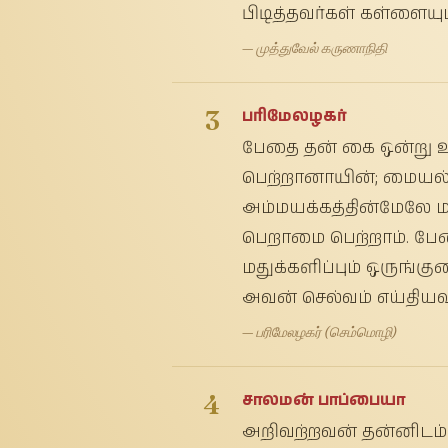
பிடித்தவர்கள் கள்ளையும
— முத்துவேல் கருணாநிதி
3
பரிமேலழகர்
பேதை தன் கை ஒன்று
பெற்றானாயின்; மையல்
அம்மயக்கத்தின்மேலே ம
பெறாமை பெற்றாம். பே
மதுக்களிப்பும் ஒருங்
அவன் செல்வம் எய்தியவ
— பரிமேலழகர் (செம்மொழி)
4
சாலமன் பாப்பையா
அறிவற்றவன் தன்னிடம் ஒ