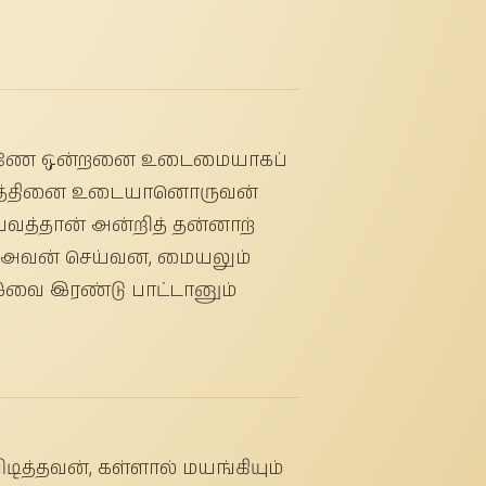
கண்ணே ஒன்றனை உடைமையாகப்
ே பித்தினை உடையானொருவன்
்வத்தான் அன்றித் தன்னாற்
் அவன் செய்வன, மையலும்
 இவை இரண்டு பாட்டானும்
டித்தவன், கள்ளால் மயங்கியும்