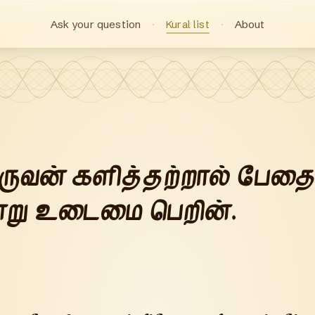
Ask your question
Kural list
About
ருவன் களித்தற்றால் பேத
ு உடைமை பெறின்.