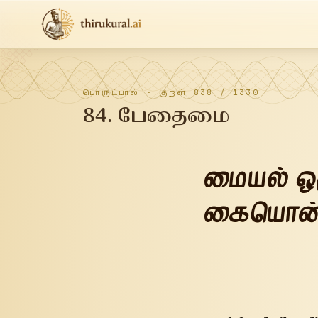
பொருட்பால்
· குறள்
838
/
1330
84
.
பேதைமை
மையல் ஒ
கையொன்ற