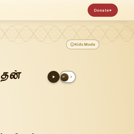
Donate
♥
Kids Mode
ைதன்
அ
A