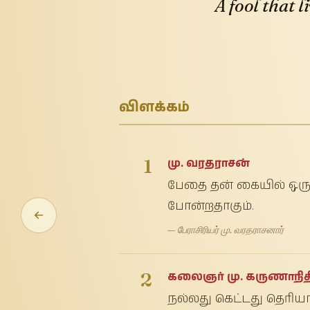
A fool that l
விளக்கம்
1
மு. வரதராசன்
பேதை தன் கையில் ஒரு ப
போன்றதாகும்.
— பேராசிரியர் மு. வரதராசனார்
2
கலைஞர் மு. கருணாநித
நல்லது கெட்டது தெரிய