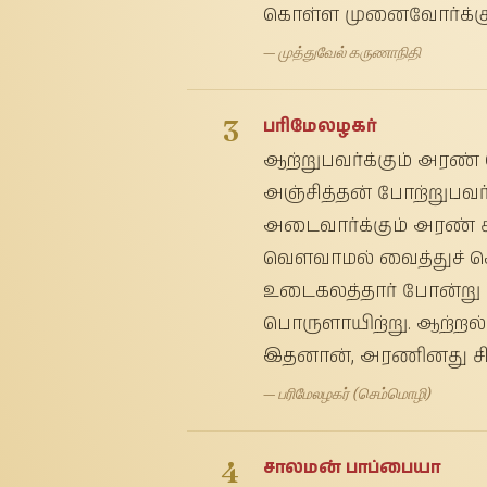
கொள்ள முனைவோர்க்கும
— முத்துவேல் கருணாநிதி
3
பரிமேலழகர்
ஆற்றுபவர்க்கும் அரண் 
அஞ்சித்தன் போற்றுபவர
அடைவார்க்கும் அரண் ச
வௌவாமல் வைத்துச் செ
உடைகலத்தார் போன்று ஏ
பொருளாயிற்று. ஆற்றல
இதனான், அரணினது சிறப்
— பரிமேலழகர் (செம்மொழி)
4
சாலமன் பாப்பையா