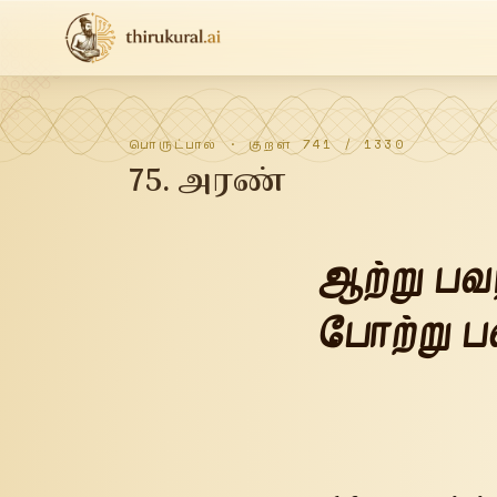
பொருட்பால்
· குறள்
741
/
1330
75
.
அரண்
ஆற்று பவ
போற்று பவ