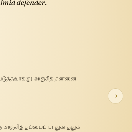
timid defender.
ெடுத்தவர்க்கு) அஞ்சித் தன்னை
 அஞ்சித் தம்மைப் பாதுகாத்துக்