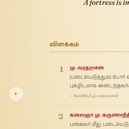
A fortress is 
விளக்கம்
1
மு. வரதராசன்
(படையெடுத்தும்) போர் 
புகழிடமாக அடைந்தவர்க்
— பேராசிரியர் மு. வரதராசனார்
2
கலைஞர் மு. கருணாநித
பகைவர் மீது படையெடுத்