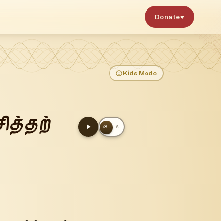
Donate
♥
Kids Mode
ித்தற்
அ
A