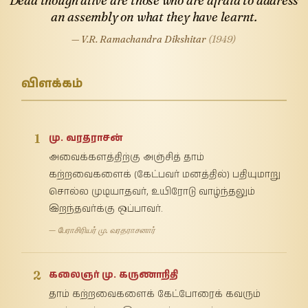
Dead though alive are those who are afraid to address
an assembly on what they have learnt.
— V.R. Ramachandra Dikshitar
(1949)
விளக்கம்
1
மு. வரதராசன்
அவைக்களத்திற்கு அஞ்சித் தாம்
கற்றவைகளைக் (கேட்பவர் மனத்தில்) பதியுமாறு
சொல்ல முடியாதவர், உயிரோடு வாழ்ந்தலும்
இறந்தவர்க்கு ஒப்பாவர்.
— பேராசிரியர் மு. வரதராசனார்
2
கலைஞர் மு. கருணாநிதி
தாம் கற்றவைகளைக் கேட்போரைக் கவரும்