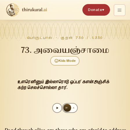
Donate
♥
பொருட்பால்
· குறள்
730
/
1330
73
.
அவையஞ்சாமை
Kids Mode
உளரெனினும் இல்லாரொடு ஒப்பர் களன்அஞ்சிக்
கற்ற செலச்சொல்லா தார்.
அ
A