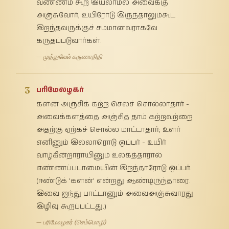
வண்ணம் கூற இயலாமல் அவைக்கு
அஞ்சுவோர், உயிரோடு இருந்தாலும்கூட
இறந்தவருக்குச் சமமானவராகவே
கருதப்படுவார்கள்.
— முத்துவேல் கருணாநிதி
3
பரிமேலழகர்
களன் அஞ்சிக் கற்ற செலச் சொல்லாதார் -
அவைக்களத்தை அஞ்சித் தாம் கற்றவற்றை
அதற்கு ஏற்கச் சொல்ல மாட்டாதார்; உளர்
எனினும் இல்லாரொடு ஒப்பர் - உயிர்
வாழ்கின்றாராயினும் உலகத்தாரால்
எண்ணப்படாமையின் இறந்தாரோடு ஒப்பர்.
(ஈண்டுக் 'களன்' என்றது ஆண்டிருந்தாரை.
இவை ஐந்து பாட்டானும் அவைஅஞ்சுவாரது
இழிவு கூறப்பட்டது.)
— பரிமேலழகர் (செம்மொழி)