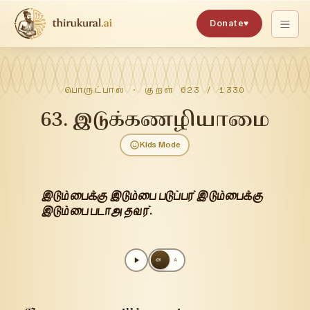
Donate
♥
பொருட்பால்
· குறள்
623
/
1330
63
.
இடுக்கணழியாமை
Kids Mode
இடும்பைக்கு இடும்பை படுப்பர் இடும்பைக்கு
இடும்பை படாஅ தவர்.
அ
A