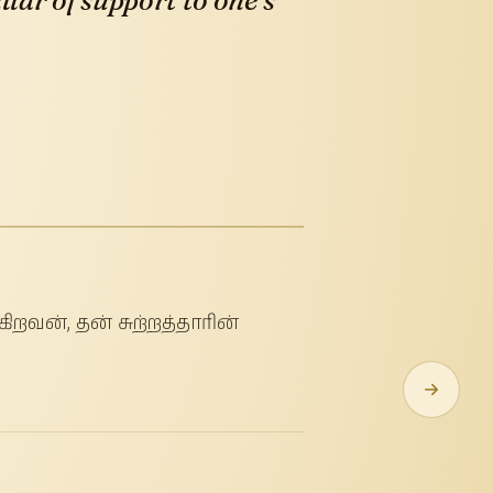
llar of support to one’s
றவன், தன் சுற்றத்தாரின்