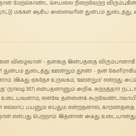
 தான் மேற்கொண்ட செயலை நிறைவேற்ற விரும்புகின
், நாட்டு மக்கள் ஆகிய அனைவரின் துன்பம் துடைத்து
னை விழைவான் - தனக்கு இன்பத்தை விரும்பானாக
ர் துன்பம் துடைத்து ஊன்றும் தூண் - தன் கேளிராகிய
ம். (இஃது ஏகதேச உருவகம், 'ஊன்றும்' என்றது அப
ு' (நாலடி.387) என்பதனானும் அறிக. சுற்றத்தார் நட்டா
லை உடையவனாம், எனவே தன்னைக் கூறவேண்டாவாயிற
எல்லாப் பயனும் எய்தும் என்றதனால், காரணத்தை
தான் என்பது பெற்றாம். இதனான் அஃது உடையானது 