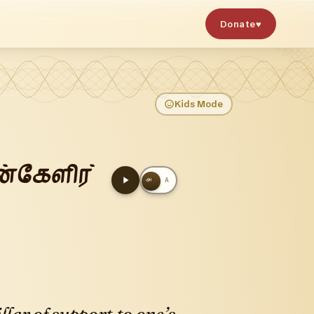
Donate
♥
Kids Mode
்கேளிர்
அ
A