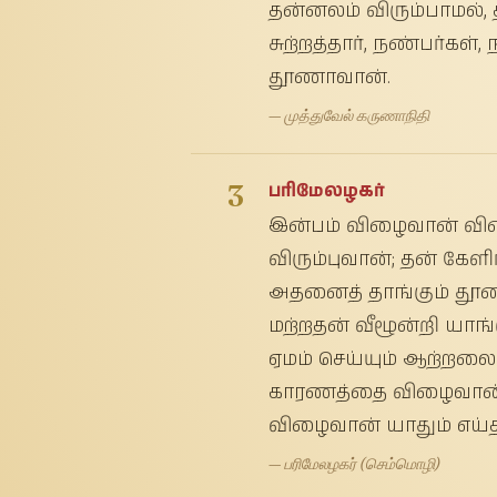
தன்னலம் விரும்பாமல்,
சுற்றத்தார், நண்பர்கள
தூணாவான்.
— முத்துவேல் கருணாநிதி
3
பரிமேலழகர்
இன்பம் விழைவான் வி
விரும்புவான்; தன் கேளி
அதனைத் தாங்கும் தூணா
மற்றதன் வீழூன்றி யாங்க
ஏமம் செய்யும் ஆற்ற
காரணத்தை விழைவான் 
விழைவான் யாதும் எய்
— பரிமேலழகர் (செம்மொழி)