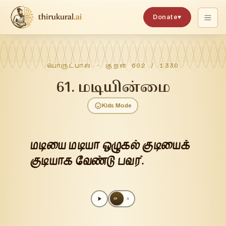
Donate
♥
பொருட்பால்
· குறள்
602
/
1330
61
.
மடியின்மை
Kids Mode
மடியை மடியா ஒழுகல் குடியைக்
குடியாக வேண்டு பவர்.
அ
A