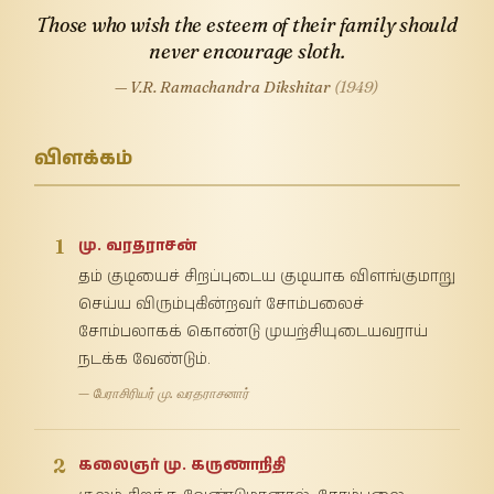
Those who wish the esteem of their family should
never encourage sloth.
— V.R. Ramachandra Dikshitar
(1949)
விளக்கம்
1
மு. வரதராசன்
தம் குடியைச் சிறப்புடைய குடியாக விளங்குமாறு
செய்ய விரும்புகின்றவர் சோம்பலைச்
சோம்பலாகக் கொண்டு முயற்சியுடையவராய்
நடக்க வேண்டும்.
— பேராசிரியர் மு. வரதராசனார்
2
கலைஞர் மு. கருணாநிதி