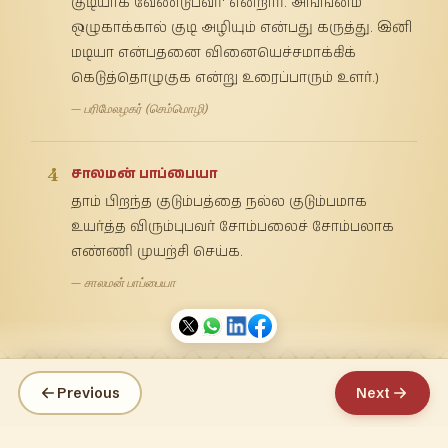
குடியாக வேண்டுபவர்' என்றார். அங்ஙனம்
ஒழுகாக்கால் குடி அழியும் என்பது கருத்து. இனி
மடியா என்பதனை வினையெச்சமாக்கிக்
கெடுத்தொழுகுக என்று உரைப்பாரும் உளர்.)
— பரிமேலழகர் (செம்மொழி)
4
சாலமன் பாப்பையா
தாம் பிறந்த குடும்பத்தை நல்ல குடும்பமாக
உயர்த்த விரும்புபவர் சோம்பலைச் சோம்பலாக
எண்ணி முயற்சி செய்க.
— சாலமன் பாப்பையா
Previous
Next