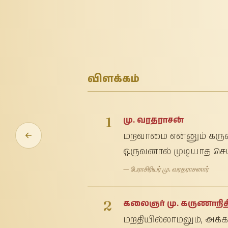
விளக்கம்
1
மு. வரதராசன்
மறவாமை என்னும் கருவ
ஒருவனால் முடியாத செ
— பேராசிரியர் மு. வரதராசனார்
2
கலைஞர் மு. கருணாநித
மறதியில்லாமலும், அக்