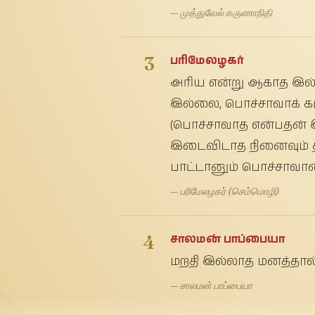
— முத்துவேல் கருணாநிதி
3
பரிமேலழகர்
அரிய என்று ஆகாத இல்
இல்லை, பொச்சாவாக் கர
(பொச்சாவாத என்பதன் இ
இடைவிடாத நினைவும் தப்
பாட்டானும் பொச்சாவாமை
— பரிமேலழகர் (செம்மொழி)
4
சாலமன் பாப்பையா
மறதி இல்லாத மனத்தால் 
— சாலமன் பாப்பையா