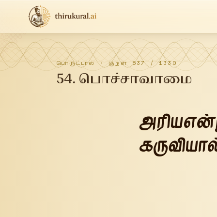
பொருட்பால்
· குறள்
537
/
1330
54
.
பொச்சாவாமை
அரியஎன்
கருவியால்