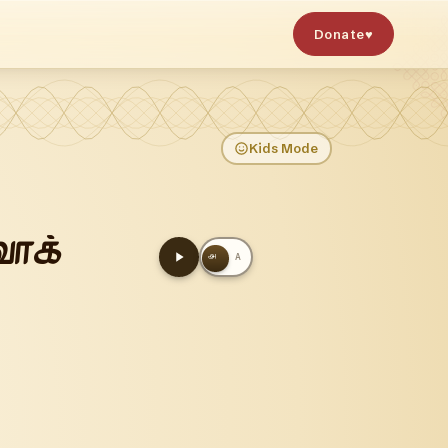
Donate
♥
Kids Mode
ாக்
அ
A