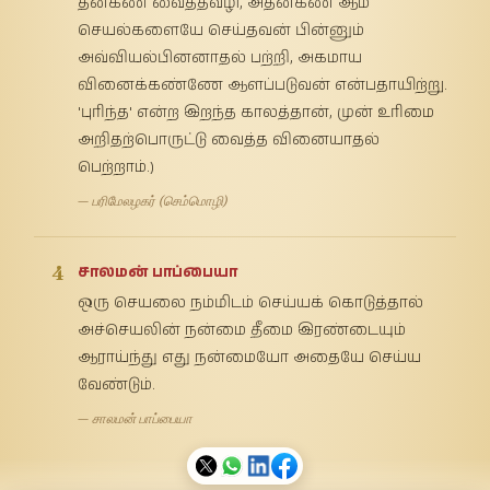
தன்கண் வைத்தவழி, அதன்கண் ஆம்
செயல்களையே செய்தவன் பின்னும்
அவ்வியல்பினனாதல் பற்றி, அகமாய
வினைக்கண்ணே ஆளப்படுவன் என்பதாயிற்று.
'புரிந்த' என்ற இறந்த காலத்தான், முன் உரிமை
அறிதற்பொருட்டு வைத்த வினையாதல்
பெற்றாம்.)
— பரிமேலழகர் (செம்மொழி)
4
சாலமன் பாப்பையா
ஒரு செயலை நம்மிடம் செய்யக் கொடுத்தால்
அச்செயலின் நன்மை தீமை இரண்டையும்
ஆராய்ந்து எது நன்மையோ அதையே செய்ய
வேண்டும்.
— சாலமன் பாப்பையா