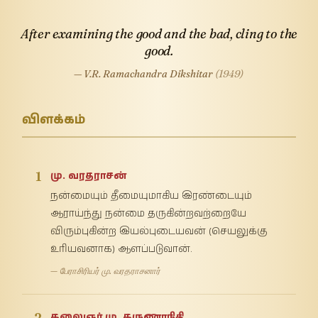
After examining the good and the bad, cling to the
good.
— V.R. Ramachandra Dikshitar
(1949)
விளக்கம்
1
மு. வரதராசன்
நன்மையும் தீமையுமாகிய இரண்டையும்
ஆராய்ந்து நன்மை தருகின்றவற்றையே
விரும்புகின்ற இயல்புடையவன் (செயலுக்கு
உரியவனாக) ஆளப்படுவான்.
— பேராசிரியர் மு. வரதராசனார்
2
கலைஞர் மு. கருணாநிதி