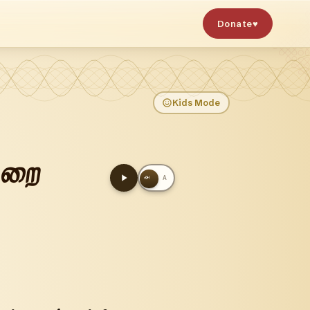
Donate
♥
Kids Mode
ுறை
அ
A