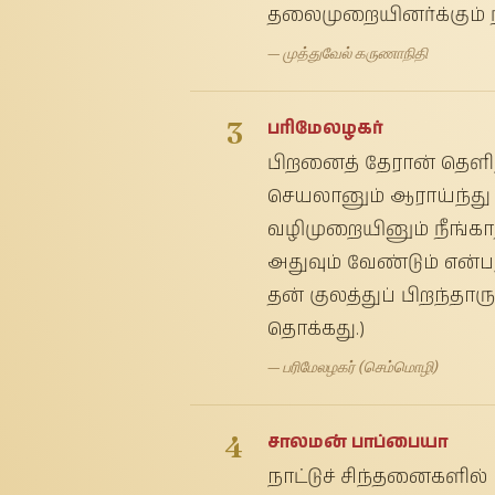
தலைமுறையினர்க்கும் ந
— முத்துவேல் கருணாநிதி
3
பரிமேலழகர்
பிறனைத் தேரான் தெளி
செயலானும் ஆராய்ந்து 
வழிமுறையினும் நீங்கா
அதுவும் வேண்டும் என
தன் குலத்துப் பிறந்தார
தொக்கது.)
— பரிமேலழகர் (செம்மொழி)
4
சாலமன் பாப்பையா
நாட்டுச் சிந்தனைகளில