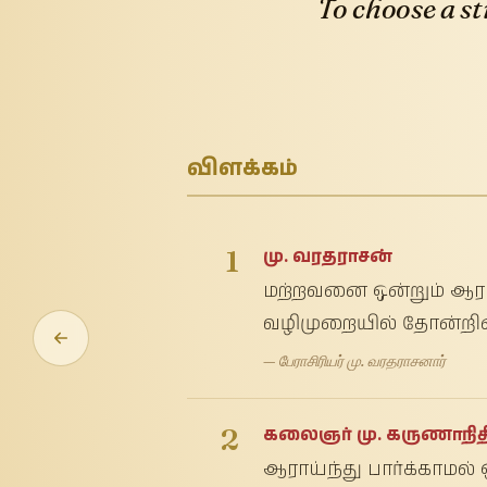
To choose a st
விளக்கம்
1
மு. வரதராசன்
மற்றவனை ஒன்றும் ஆரா
வழிமுறையில் தோன்றினவ
— பேராசிரியர் மு. வரதராசனார்
2
கலைஞர் மு. கருணாநித
ஆராய்ந்து பார்க்காமல