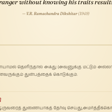
ranger without knowing his traits results 
— V.R. Ramachandra Dikshitar
(1949)
யாமல் தெளிந்தால் அஃது (அவனுக்கு மட்டும் அல
ருக்கும் துன்பத்தைக் கொடுக்கும்.
ி
் ஒருவரைத் துணையாகத் தேர்வு செய்து,அமர்த்திக்