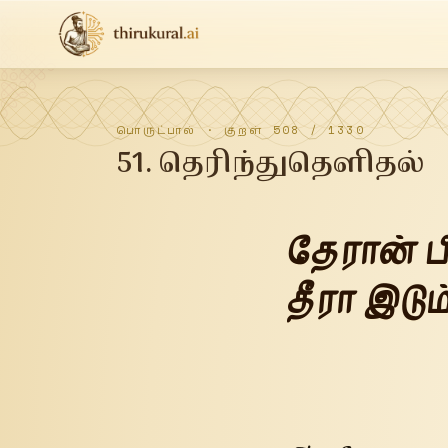
பொருட்பால்
· குறள்
508
/
1330
51
.
தெரிந்துதெளிதல்
தேரான் 
தீரா இடும