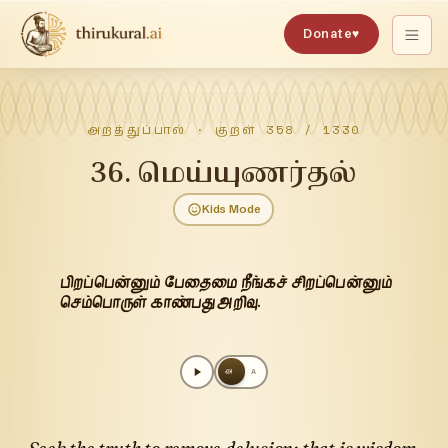
Donate
♥
அறத்துப்பால்
· குறள்
358
/
1330
36
.
மெய்யுணர்தல்
Kids Mode
பிறப்பென்னும் பேதைமை நீங்கச் சிறப்பென்னும்
செம்பொருள் காண்பது அறிவு.
அ
A