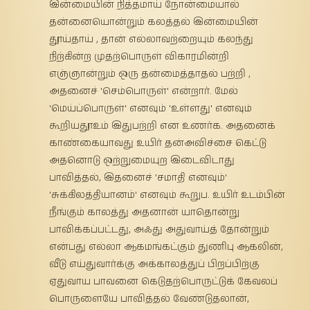
இன்மையின் நித்தமாய் நோன்மையால்
தன்னையொன்றும் கலத்தல் இன்மையின்
தூய்தாய் , தான் எல்லாவற்றையும் கலந்து
நிற்கின்ற முதற்பொருள் விகாரமின்றி
எஞ்ஞான்றும் ஒரு தன்மைத்தாதல் பற்றி ,
அதனைச் 'செம்பொருள்' என்றார். மேல்
'மெய்ப்பொருள்' எனவும் 'உள்ளது' எனவும்
கூறியதூஉம் இதுபற்றி என உணர்க. அதனைக்
காண்கையாவது உயிர் தன்அவிச்சை கெட்டு
அதனொடு ஒற்றுமையுற இடைவிடாது
பாவித்தல், இதனைச் 'சமாதி எனவும்'
'சுக்கிலத்தியானம்' எனவும் கூறுப. உயிர் உடம்பின்
நீங்கும் காலத்து அதனான் யாதொன்று
பாவிக்கப்பட்டது, அஃது அதுவாய்த் தோன்றும்
என்பது எல்லா ஆகமங்கட்கும் துணிபு ஆகலின்,
வீடு எய்துவார்க்கு அக்காலத்துப் பிறப்பிற்கு
ஏதுவாய பாவனை கெடுதற்பொருட்டுக் கேவலப்
பொருளையே பாவித்தல் வேண்டுதலான்,