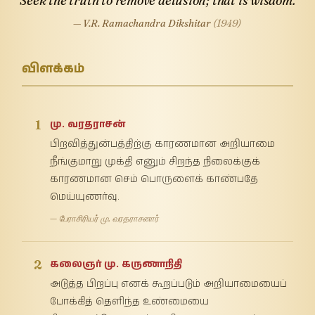
Seek the truth to remove delusion; that is wisdom.
— V.R. Ramachandra Dikshitar
(1949)
விளக்கம்
1
மு. வரதராசன்
பிறவித்துன்பத்திற்கு காரணமான அறியாமை
நீங்குமாறு முக்தி எனும் சிறந்த நிலைக்குக்
காரணமான செம் பொருளைக் காண்பதே
மெய்யுணர்வு.
— பேராசிரியர் மு. வரதராசனார்
2
கலைஞர் மு. கருணாநிதி
அடுத்த பிறப்பு எனக் கூறப்படும் அறியாமையைப்
போக்கித் தெளிந்த உண்மையை