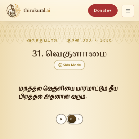
Donate
♥
அறத்துப்பால்
· குறள்
303
/
1330
31
.
வெகுளாமை
Kids Mode
மறத்தல் வெகுளியை யார்மாட்டும் தீய
பிறத்தல் அதனான் வரும்.
அ
A