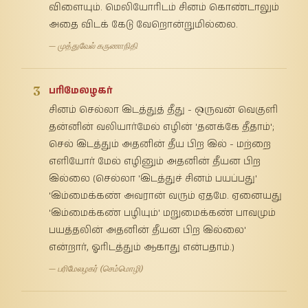
விளையும். மெலியோரிடம் சினம் கொண்டாலும்
அதை விடக் கேடு வேறொன்றுமில்லை.
— முத்துவேல் கருணாநிதி
3
பரிமேலழகர்
சினம் செல்லா இடத்துத் தீது - ஒருவன் வெகுளி
தன்னின் வலியார்மேல் எழின் 'தனக்கே தீதாம்';
செல் இடத்தும் அதனின் தீய பிற இல் - மற்றை
எளியோர் மேல் எழினும் அதனின் தீயன பிற
இல்லை (செல்லா 'இடத்துச் சினம் பயப்பது'
'இம்மைக்கண் அவரான் வரும் ஏதமே. ஏனையது
'இம்மைக்கண் பழியும்' மறுமைக்கண் பாவமும்
பயத்தலின் அதனின் தீயன பிற இல்லை'
என்றார், ஓரிடத்தும் ஆகாது என்பதாம்.)
— பரிமேலழகர் (செம்மொழி)