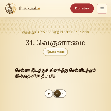
Donate
♥
அறத்துப்பால்
· குறள்
302
/
1330
31
.
வெகுளாமை
Kids Mode
செல்லா இடத்துச் சினந்தீது செல்லிடத்தும்
இல்அதனின் தீய பிற.
அ
A