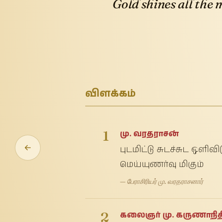
Gold shines all the
விளக்கம்
1
மு. வரதராசன்
புடமிட்டு சுடச்சுட ஒள
மெய்யுணர்வு மிகும்
— பேராசிரியர் மு. வரதராசனார்
2
கலைஞர் மு. கருணாநித