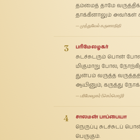
தம்மைத் தாமே வருத்தி
தாக்கினாலும் அவர்கள் 
— முத்துவேல் கருணாநிதி
3
பரிமேலழகர்
சுடச்சுடரும் பொன் போல்
மிகுமாறு போல, நோற்கிற்
துன்பம் வருத்த வருத்தத
ஆயினும், கருத்து நோக்
— பரிமேலழகர் (செம்மொழி)
4
சாலமன் பாப்பையா
நெருப்பு சுடச்சுடப் ப
பெருகும்.