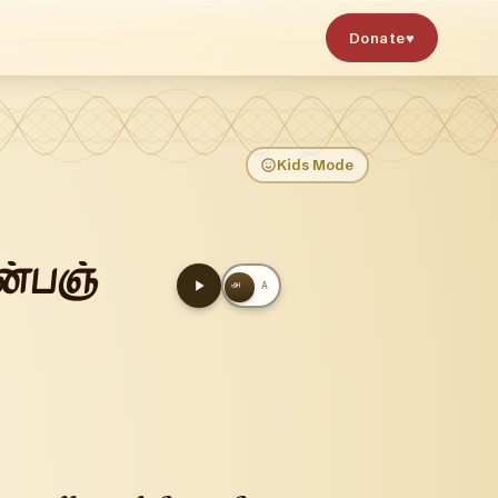
Donate
♥
Kids Mode
ுன்பஞ்
அ
A