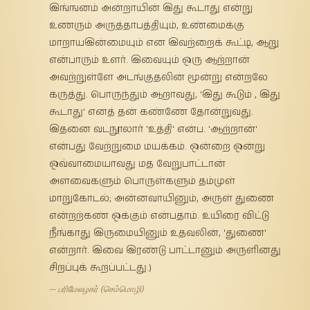
இங்ஙனம் அன்றாயின் இது கூடாது என்று
உணரும் அருத்தாபத்தியும், உண்மைக்கு
மாறாயஇன்மையும் என இவற்றைக் கூட்டி, ஆறு
என்பாரும் உளர். இவையும் ஒரு ஆற்றான்
அவற்றுள்ளே அடங்குதலின் மூன்று என்றலே
கருத்து. பொருந்தும் ஆறாவது, 'இது கூடும் , இது
கூடாது' எனத் தன் கண்ணே தோன்றுவது.
இதனை வடநூலார் 'உத்தி' என்ப. 'ஆற்றான்'
என்பது வேற்றுமை மயக்கம். ஒன்றை ஒன்று
ஒவ்வாமையாவது மத வேறுபாட்டான்
அளவைகளும் பொருள்களும் தம்முள்
மாறுகோடல்; அன்னவாயினும், அருள் துணை
என்றற்கண் ஒக்கும் என்பதாம். உயிரை விட்டு
நீங்காது இருமையினும் உதவலின், 'துணை'
என்றார். இவை இரண்டு பாட்டானும் அருளினது
சிறப்புக் கூறப்பட்டது.)
— பரிமேலழகர் (செம்மொழி)