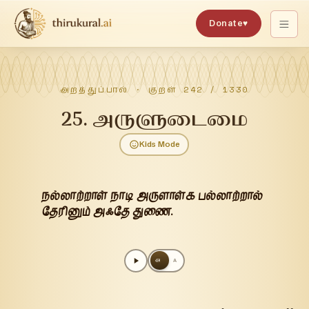
Donate
♥
அறத்துப்பால்
· குறள்
242
/
1330
25
.
அருளுடைமை
Kids Mode
நல்லாற்றாள் நாடி அருளாள்க பல்லாற்றால்
தேரினும் அஃதே துணை.
அ
A