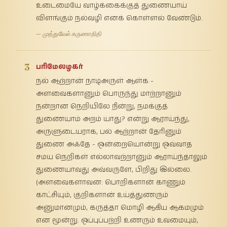
உடைமையே வாழ்க்கைக்குத் துணையாய்
விளங்கும் நல்வழி எனக் கொள்ளல் வேண்டும்.
— முத்துவேல் கருணாநிதி
3
பரிமேலழகர்
நல் ஆற்றான் நாடிஅருள் ஆள்க -
அளவைகளானும் பொருந்து மாற்றானும்
நன்றான நெறியிலே நின்று, நமக்குத்
துணையாம் அறம் யாது? என்று ஆராய்ந்து,
அருளுடையராக, பல் ஆற்றான் தேரினும்
துணை அஃதே - ஒன்றையொன்று ஒவ்வாத
சமய நெறிகள் எல்லாவற்றானும் ஆராய்ந்தாலும்
துணையாவது அவ்வருளே, பிறிது இல்லை.
(அளவைகளாவன: பொறிகளான் காணும்
காட்சியும், குறிகளான் உய்த்துணரும்
அனுமானமும், கருத்தா மொழி ஆகிய ஆகமமும்
என மூன்று. ஒப்புப்பற்றி உணரும் உவமையும்,