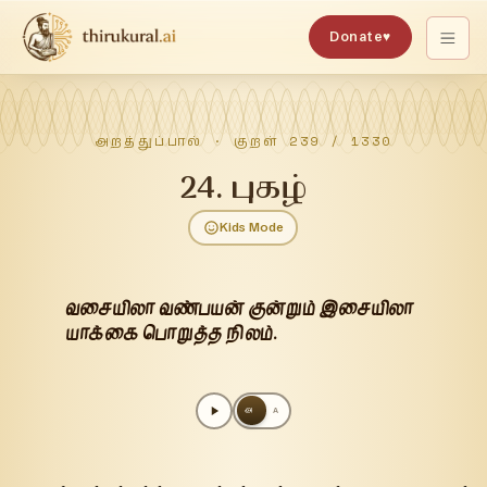
Donate
♥
அறத்துப்பால்
· குறள்
239
/
1330
24
.
புகழ்
Kids Mode
வசையிலா வண்பயன் குன்றும் இசையிலா
யாக்கை பொறுத்த நிலம்.
அ
A