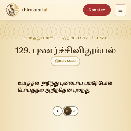
Donate
♥
காமத்துப்பால்
· குறள்
1287
/
1330
129
.
புணர்ச்சிவிதும்பல்
Kids Mode
உய்த்தல் அறிந்து புனல்பாய் பவரேபோல்
பொய்த்தல் அறிந்தென் புலந்து.
அ
A