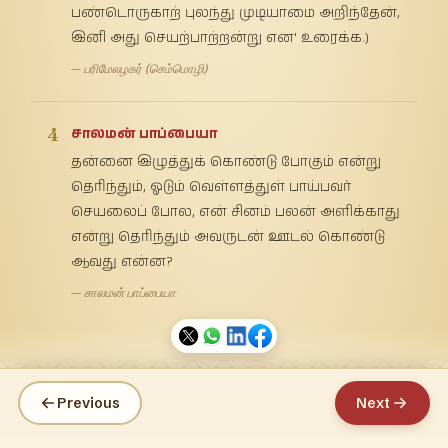
பண்டொருகாற் புலந்து முடியாமை அறிந்தேன்,
இனி அது செயற்பாற்றன்று என' உரைக்க.)
— பரிமேலழகர் (செம்மொழி)
4
சாலமன் பாப்பையா
தன்னை இழுத்துக் கொண்டு போகும் என்று
தெரிந்தும், ஓடும் வெள்ளத்துள் பாய்பவர்
செயலைப் போல, என் சினம் பலன் அளிக்காது
என்று தெரிந்தும் அவருடன் ஊடல் கொண்டு
ஆவது என்ன?
— சாலமன் பாப்பையா
Previous
Next