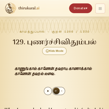
Donate
♥
காமத்துப்பால்
· குறள்
1286
/
1330
129
.
புணர்ச்சிவிதும்பல்
Kids Mode
காணுங்கால் காணேன் தவறாய காணாக்கால்
காணேன் தவறல் லவை.
அ
A