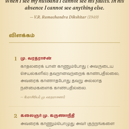
When I see my husband I cannot see his faults. In his
absence I cannot see anything else.
— V.R. Ramachandra Dikshitar
(1949)
விளக்கம்
1
மு. வரதராசன்
காதலரைக் யான் காணும்போது ( அவருடைய
செயல்களில்) தவறானவற்றைக் காண்பதில்லை;
அவரைக் காணாதபோது தவறு அல்லாத
நன்மைகளைக் காண்பதில்லை.
— பேராசிரியர் மு. வரதராசனார்
2
கலைஞர் மு. கருணாநிதி
அவரைக் காணும்பொழுது அவர் குற்றங்களை