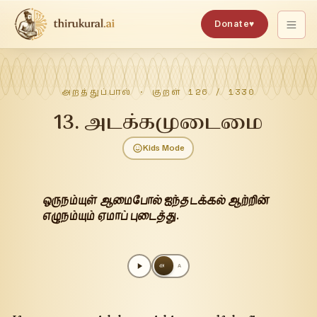
Donate
♥
அறத்துப்பால்
· குறள்
126
/
1330
13
.
அடக்கமுடைமை
Kids Mode
ஒருநம்யுள் ஆமைபோல் ஐந்தடக்கல் ஆற்றின்
எழுநம்யும் ஏமாப் புடைத்து.
அ
A