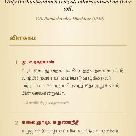
Only the husbandmen live; all others subsist on their
toil.
— V.R. Ramachandra Dikshitar
(1949)
விளக்கம்
1
மு. வரதராசன்
உழவு செய்து அதனால் கிடைத்ததைக் கொண்டு
வாழ்கின்றவரே உரிமையோடு வாழ்கின்றவர்,
மற்றவர் எல்லோரும் பிறரைத் தொழுது உண்டு
பின் செல்கின்றவரே.
— பேராசிரியர் மு. வரதராசனார்
2
கலைஞர் மு. கருணாநிதி
உழுதுண்டு வாழ்பவர்களே உயர்ந்த வாழ்வினர்;