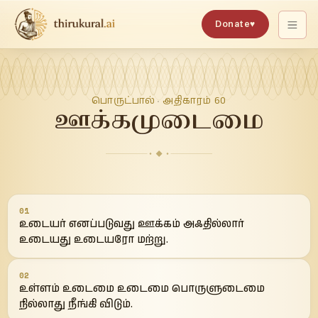
Donate
♥
பொருட்பால்
அதிகாரம்
60
·
ஊக்கமுடைமை
01
உடையர் எனப்படுவது ஊக்கம் அஃதில்லார்
உடையது உடையரோ மற்று.
02
உள்ளம் உடைமை உடைமை பொருளுடைமை
நில்லாது நீங்கி விடும்.