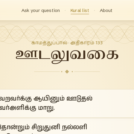
Ask your question
Kural list
About
காமத்துப்பால்
அதிகாரம்
133
·
ஊடலுவகை
றவர்க்கு ஆயினும் ஊடுதல்
ர்அளிக்கு மாறு.
ோன்றும் சிறுதுனி நல்லளி