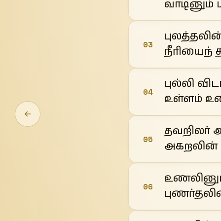
வாடினும் ப
புலத்தலின
03
நீரியைந் 
புல்லி வி
04
உள்ளம் உட
தவறிலர் ஆ
05
அகறலின் 
உணலினும்
06
புணர்தலி