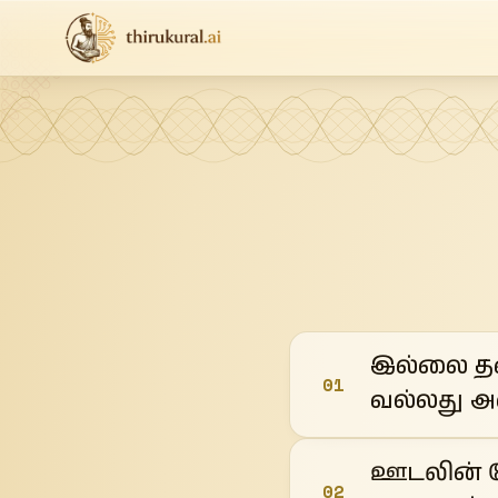
இல்லை தவ
01
வல்லது அவ
ஊடலின் த
02