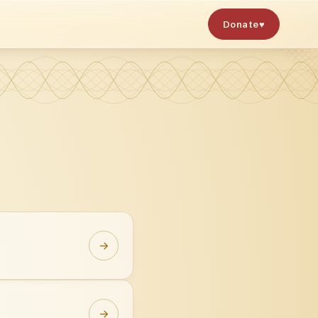
Donate
♥