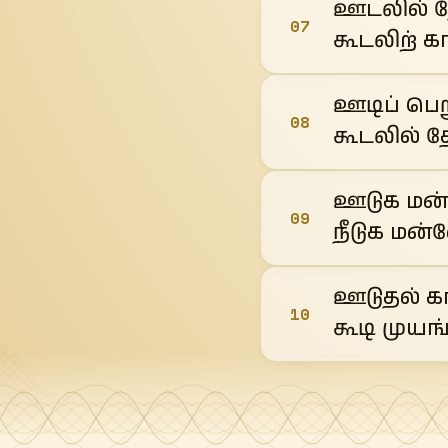
ஊடலில் த
07
கூடலிற் கா
ஊடிப் பெ
08
கூடலில் த
ஊடுக மன
09
நீடுக மன
ஊடுதல் கா
10
கூடி முயங