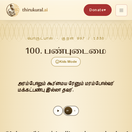
Donate
♥
பொருட்பால்
· குறள்
997
/
1330
100
.
பண்புடைமை
Kids Mode
அரம்போலும் கூர்மைய ரேனும் மரம்போல்வர்
மக்கட்பண்பு இல்லா தவர்.
அ
A