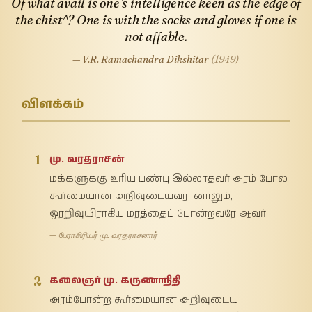
Of what avail is one’s intelligence keen as the edge of
the chist^? One is with the socks and gloves if one is
not affable.
— V.R. Ramachandra Dikshitar
(1949)
விளக்கம்
1
மு. வரதராசன்
மக்களுக்கு உரிய பண்பு இல்லாதவர் அரம் போல்
கூர்மையான அறிவுடையவரானாலும்,
ஓரறிவுயிராகிய மரத்தைப் போன்றவரே ஆவர்.
— பேராசிரியர் மு. வரதராசனார்
2
கலைஞர் மு. கருணாநிதி
அரம்போன்ற கூர்மையான அறிவுடைய