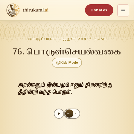
Donate
♥
பொருட்பால்
· குறள்
754
/
1330
76
.
பொருள்செயல்வகை
Kids Mode
அறன்ஈனும் இன்பமும் ஈனும் திறனறிந்து
தீதின்றி வந்த பொருள்.
அ
A