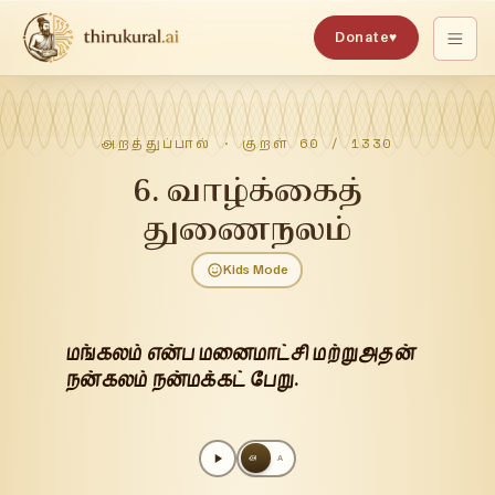
Donate
♥
அறத்துப்பால்
· குறள்
60
/
1330
6
.
வாழ்க்கைத்
துணைநலம்
Kids Mode
மங்கலம் என்ப மனைமாட்சி மற்றுஅதன்
நன்கலம் நன்மக்கட் பேறு.
அ
A