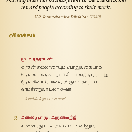
The king must not be indifferent to one’s deserts but
reward people according to their merit.
— V.R. Ramachandra Dikshitar
(1949)
விளக்கம்
1
மு. வரதராசன்
அரசன் எல்லாரையும் பொதுவகையாக
நோக்காமல், அவரவர் சிறப்புக்கு ஏற்றவாறு
நோக்கினால், அதை விரும்பி சுற்றமாக
வாழ்கின்றவர் பலர் ஆவர்.
— பேராசிரியர் மு. வரதராசனார்
2
கலைஞர் மு. கருணாநிதி
அனைத்து மக்களும் சமம் எனினும்,