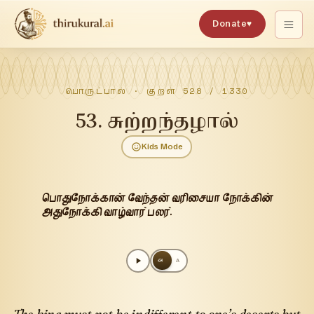
Donate
♥
பொருட்பால்
· குறள்
528
/
1330
53
.
சுற்றந்தழால்
Kids Mode
பொதுநோக்கான் வேந்தன் வரிசையா நோக்கின்
அதுநோக்கி வாழ்வார் பலர்.
அ
A