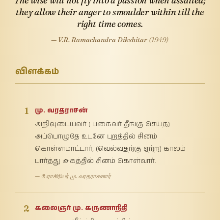
The wise will not fly into a passion when assailed;
they allow their anger to smoulder within till the
right time comes.
— V.R. Ramachandra Dikshitar
(1949)
விளக்கம்
1
மு. வரதராசன்
அறிவுடையவர் ( பகைவர் தீங்கு செய்த)
அப்பொழுதே உடனே புறத்தில் சினம்
கொள்ளமாட்டார், (வெல்வதற்கு ஏற்ற) காலம்
பார்த்து அகத்தில் சினம் கொள்வார்.
— பேராசிரியர் மு. வரதராசனார்
2
கலைஞர் மு. கருணாநிதி