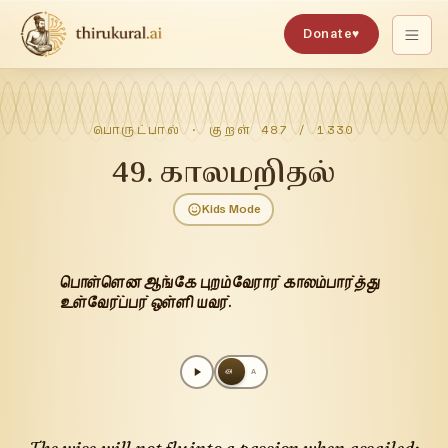
Donate
♥
பொருட்பால்
· குறள்
487
/
1330
49
.
காலமறிதல்
Kids Mode
பொள்ளென ஆங்கே புறம்வேரார் காலம்பார்த்து
உள்வேர்ப்பர் ஒள்ளி யவர்.
அ
A