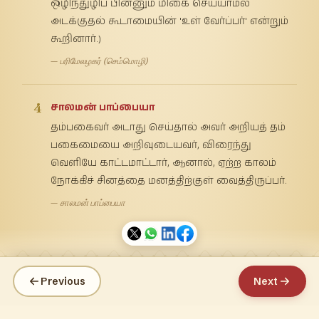
ஒழிந்துழிப் பின்னும் மிகை செய்யாமல்
அடக்குதல் கூடாமையின் 'உள் வேர்ப்பர்' என்றும்
கூறினார்.)
— பரிமேலழகர் (செம்மொழி)
4
சாலமன் பாப்பையா
தம்பகைவர் அடாது செய்தால் அவர் அறியத் தம்
பகைமையை அறிவுடையவர், விரைந்து
வெளியே காட்டமாட்டார், ஆனால், ஏற்ற காலம்
நோக்கிச் சினத்தை மனத்திற்குள் வைத்திருப்பர்.
— சாலமன் பாப்பையா
Previous
Next