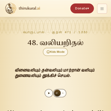
Donate
♥
பொருட்பால்
· குறள்
471
/
1330
48
.
வலியறிதல்
Kids Mode
வினைவலியும் தன்வலியும் மாற்றான் வலியும்
துணைவலியும் தூக்கிச் செயல்.
அ
A