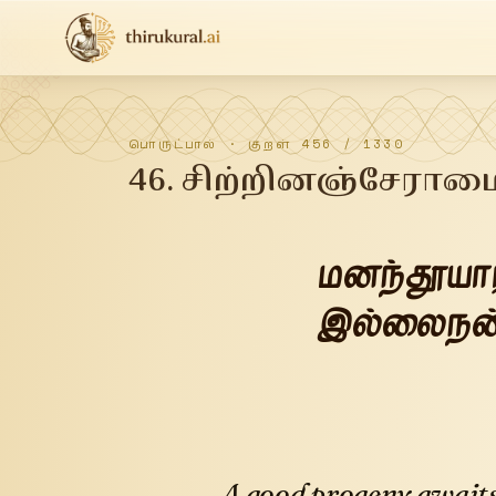
பொருட்பால்
· குறள்
456
/
1330
46
.
சிற்றினஞ்சேராம
மனந்தூயார
இல்லைநன்
A good progeny awaits