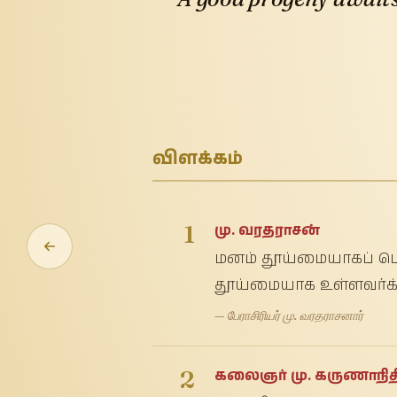
விளக்கம்
1
மு. வரதராசன்
மனம் தூய்மையாகப் பெற்
தூய்மையாக உள்ளவர்க
— பேராசிரியர் மு. வரதராசனார்
2
கலைஞர் மு. கருணாநித