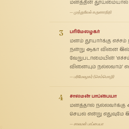
மனத்தின் தூய்மையால் ப
— முத்துவேல் கருணாநிதி
3
பரிமேலழகர்
மனம் தூயார்க்கு எச்சம்
நன்று ஆகா வினை இல்ல
வேறுபடாமையின் 'எச்சம்
வினையும் நல்லவாம்' என்
— பரிமேலழகர் (செம்மொழி)
4
சாலமன் பாப்பையா
மனத்தால் நல்லவர்க்க
செயல் என்று எதுவுமே 
— சாலமன் பாப்பையா