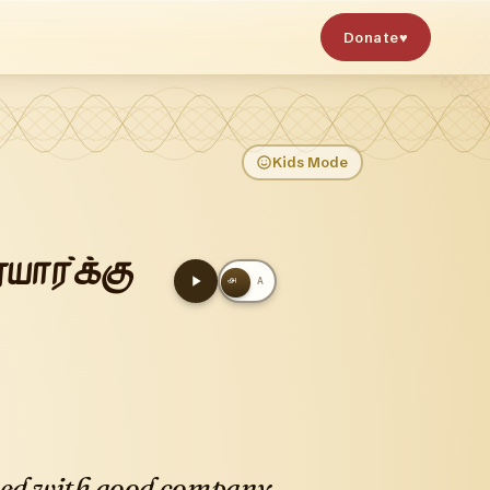
Donate
♥
Kids Mode
யார்க்கு
அ
A
owed with good company