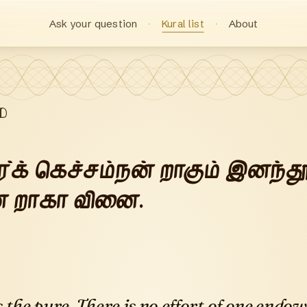
Ask your question
Kural list
About
ை
்க் கெச்சம்நன் றாகும் இனந்தூ
 றாகா வினை.
 the pure. There is no effort of one end