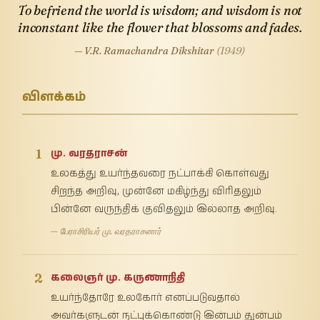
To befriend the world is wisdom; and wisdom is not
inconstant like the flower that blossoms and fades.
— V.R. Ramachandra Dikshitar
(1949)
விளக்கம்
1
மு. வரதராசன்
உலகத்து உயர்ந்தவரை நட்பாக்கி கொள்வது
சிறந்த அறிவு, முன்னே மகிழ்ந்து விரிதலும்
பின்னே வருந்திக் குவிதலும் இல்லாத அறிவு.
— பேராசிரியர் மு. வரதராசனார்
2
கலைஞர் மு. கருணாநிதி
உயர்ந்தோரே உலகோர் எனப்படுவதால்
அவர்களுடன் நட்புக்கொண்டு இன்பம் துன்பம்