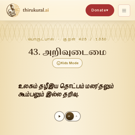
Donate
♥
பொருட்பால்
· குறள்
425
/
1330
43
.
அறிவுடைமை
Kids Mode
உலகம் தழீஇய தொட்பம் மலர்தலும்
கூம்பலும் இல்ல தறிவு.
அ
A