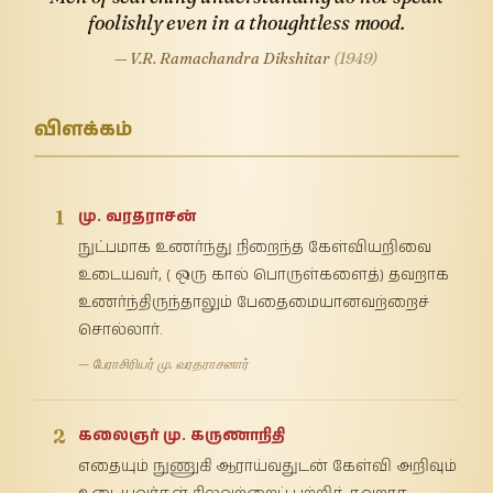
foolishly even in a thoughtless mood.
— V.R. Ramachandra Dikshitar
(1949)
விளக்கம்
1
மு. வரதராசன்
நுட்பமாக உணர்ந்து நிறைந்த கேள்வியறிவை
உடையவர், ( ஒரு கால் பொருள்களைத்) தவறாக
உணர்ந்திருந்தாலும் பேதைமையானவற்றைச்
சொல்லார்.
— பேராசிரியர் மு. வரதராசனார்
2
கலைஞர் மு. கருணாநிதி
எதையும் நுணுகி ஆராய்வதுடன் கேள்வி அறிவும்