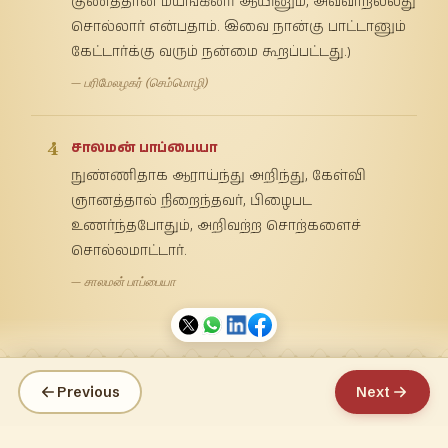
குணத்தான் மயங்கினர் ஆயினும், அவ்வாறல்லது
சொல்லார் என்பதாம். இவை நான்கு பாட்டானும்
கேட்டார்க்கு வரும் நன்மை கூறப்பட்டது.)
— பரிமேலழகர் (செம்மொழி)
4
சாலமன் பாப்பையா
நுண்ணிதாக ஆராய்ந்து அறிந்து, கேள்வி
ஞானத்தால் நிறைந்தவர், பிழைபட
உணர்ந்தபோதும், அறிவற்ற சொற்களைச்
சொல்லமாட்டார்.
— சாலமன் பாப்பையா
Previous
Next