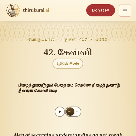
Donate
♥
பொருட்பால்
· குறள்
417
/
1330
42
.
கேள்வி
Kids Mode
பிழைத்துணர்ந்தும் பேதைமை சொல்லா ரிழைத்துணர்ந்
தீண்டிய கேள்வி யவர்.
அ
A
Men of searching understanding do not speak