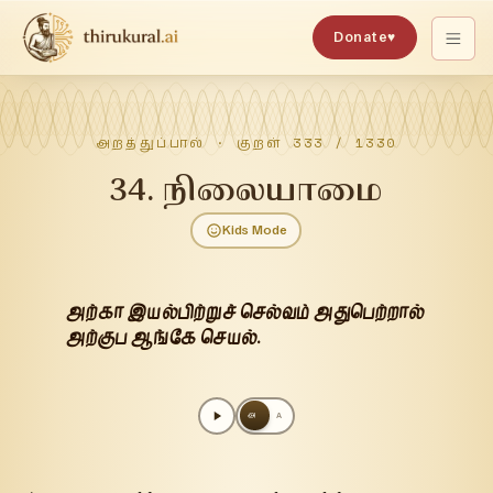
Donate
♥
அறத்துப்பால்
· குறள்
333
/
1330
34
.
நிலையாமை
Kids Mode
அற்கா இயல்பிற்றுச் செல்வம் அதுபெற்றால்
அற்குப ஆங்கே செயல்.
அ
A