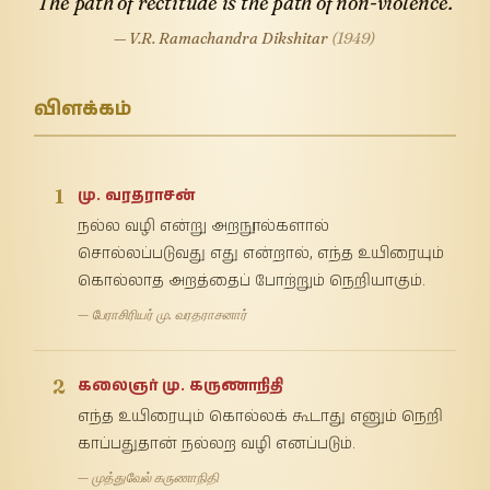
The path of rectitude is the path of non-violence.
— V.R. Ramachandra Dikshitar
(1949)
விளக்கம்
1
மு. வரதராசன்
நல்ல வழி என்று அறநூல்களால்
சொல்லப்படுவது எது என்றால், எந்த உயிரையும்
கொல்லாத அறத்தைப் போற்றும் நெறியாகும்.
— பேராசிரியர் மு. வரதராசனார்
2
கலைஞர் மு. கருணாநிதி
எந்த உயிரையும் கொல்லக் கூடாது எனும் நெறி
காப்பதுதான் நல்லற வழி எனப்படும்.
— முத்துவேல் கருணாநிதி