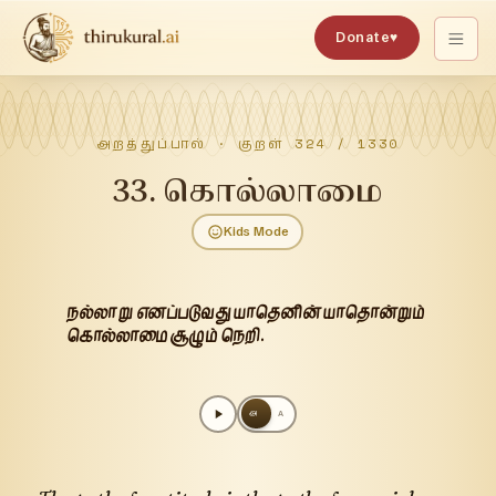
Donate
♥
அறத்துப்பால்
· குறள்
324
/
1330
33
.
கொல்லாமை
Kids Mode
நல்லாறு எனப்படுவது யாதெனின் யாதொன்றும்
கொல்லாமை சூழும் நெறி.
அ
A